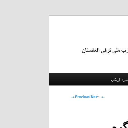
Post navigation
→
Next
Previous
←
کنگره