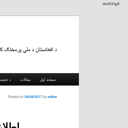
working4
Main menu
مقالات
د حقیقت
Skip to secondary content
Skip to primary content
Posted on
06/08/2017
by
editor