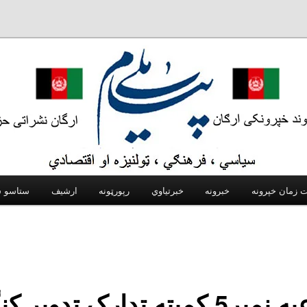
 زمان خپرونه
خبرونه
خبرتیاوي
رپورټونه
ارشیف
اطلاعیه نمبر5 کمیته تدارک تدویر 