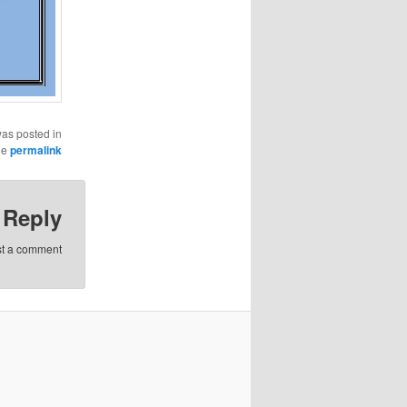
was posted in
he
permalink
 Reply
st a comment.