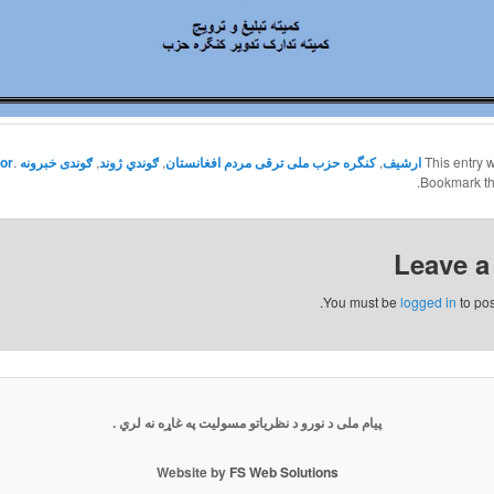
This entry 
ارشیف
,
کنگره حزب ملی ترقی مردم افغانستان
,
ګوندي ژوند
,
ګوندی خبرونه
by
.
tor
.
Bookmark t
Leave a
You must be
logged in
to po
پیام ملی د نورو د نظریاتو مسولیت په غاړه نه لري .
Website by
FS Web Solutions