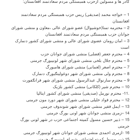
کادر ها و مسولین ازحزب همبستگی مردم سعادتمند افغانستان:
1 – خواجه محمد (صدیقی) ریس حزب همبستګی مردم سعادتمند
افغانستان
2 – محترمه تمنا(خوشیوال) عضو شورای عالی ،معاون و منشی شورای
جوانان حزب همبستګی مردم سعادتمند افغانستان
3 – امان رومان عضوی شورای عالی و منشی شورای کشور دنمارک
است
4 – محترم جعفر (فضلی) منشی شورای جوانان حزب
5 – محترم جلال بلخی منشی شورای شهر لونیبورګ جرمنی
7 – محترم اصغر (لغمانی) منشی شورای هامبورگ
8 – مجترم ولی منشی شورای شهر دوغولینګبورګ دنمارک
9 – محترم سارنوال عبدالرسول منشی شورای شهر فرانګفورت
10 – محترم شیر (کلکانی) منشی کشور بلژیک
.11- محترم نورمل (صدیقی) منشی شورای کشور ایتالیا
12 – محترم فواد خلیلی منشی شورای شهر دورد مون جرمنی
13 – ایمل فقیر منشی شورای شهر شوندوف جرمنی
14 –زمری منشی جوانان شهر اونی بورگ جرمنی
15 – ذبیر حسین مسول کمیته اجتماعی حزب در شهر لونی بورگ
جرمنی
16 -ازمری احمدی منشی شورای جوانان شهر لونیبورګ جرمنی
15.ذبیر مسول کمیته اجتماعی شورای لونیبورګ جرمنی