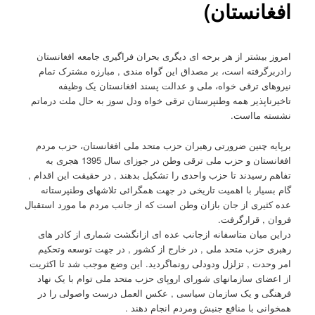
افغانستان)
امروز بیشتر از هر برحه ای دیگری بحران فراگیری جامعه افغانستان
رادربرگرفته است، بر مصداق این گواه مندی , مبارزه مشترک تمام
نیروهای ترقی خواه، ملی و عدالت پسند افغانستان یک وظیفه
تاخیرناپذیر همه وطنپرستان ترقی خواه ودل سوز به حال ملت درماتم
نشسته مااست.
برپایه چنین ضرورتی رهبران حزب متحد ملی افغانستان، حزب مردم
افغانستان و حزب ملی ترقی وطن در جوزای سال 1395 هجری به
تفاهم رسیدند تا حزب واحدی را تشکیل بدهند , در حقیقت این اقدام ,
گام بسیار با اهمیت تاریخی در جهت همگرائی تلاشهای وطنپرستانه
عده کثیری از جان بازان وطن است که از جانب مردم ما مورد استقبال
فروان , قرارگرفت.
دراین میان متاسفانه ازجانب عده ای ازانگشت شماری از کادر های
رهبری حزب متحد ملی , در خارج از کشور , در جهت توسعه وتحکیم
امر وحدت , تزلزل ودودلی رونماگردید. این وضع موجب شد تا اکثریت
از اعضای سازمانهای شورای اروپای حزب متحد ملی توام با یک نهاد
فرهنگی و یک سازمان سیاسی , عکس العمل درست واصولی را در
همخوانی با منافع جنبش ومردم انجام دهند .