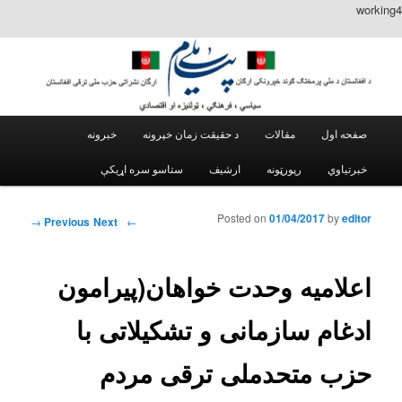
working4
Main menu
مقالات
د حقیقت زمان خپرونه
خبرونه
Skip to secondary content
Skip to primary content
خبرتیاوي
رپورټونه
ارشیف
Posted on
01/04/2017
by
editor
Post navigation
→
Next
Previous
←
اعلامیه وحدت خواهان(پیرامون
ادغام سازمانی و تشکیلاتی با
حزب متحدملی ترقی مردم