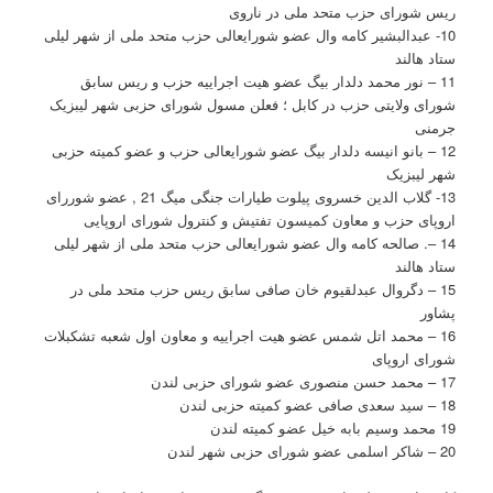
ریس شورای حزب متحد ملی در ناروی
10- عبدالبشیر کامه وال عضو شورایعالی حزب متحد ملی از شهر لیلی
ستاد هالند
11 – نور محمد دلدار بیگ عضو هیت اجراییه حزب و ریس سابق
شورای ولایتی حزب در کابل ؛ فعلن مسول شورای حزبی شهر لیبزیک
جرمنی
12 – بانو انیسه دلدار بیگ عضو شورایعالی حزب و عضو کمیته حزبی
شهر لیبزیک
13- گلاب الدین خسروی پیلوت طیارات جنگی میگ 21 , عضو شوررای
اروپای حزب و معاون کمیسون تفتیش و کنترول شورای اروپایی
14 –. صالحه کامه وال عضو شورایعالی حزب متحد ملی از شهر لیلی
ستاد هالند
15 – دگروال عبدلقیوم خان صافی سابق ریس حزب متحد ملی در
پشاور
16 – محمد اتل شمس عضو هیت اجراییه و معاون اول شعبه تشکبلات
شورای اروپای
17 – محمد حسن منصوری عضو شورای حزبی لندن
18 – سید سعدی صافی عضو کمیته حزبی لندن
19 محمد وسیم بابه خیل عضو کمیته لندن
20 – شاکر اسلمی عضو شورای حزبی شهر لندن