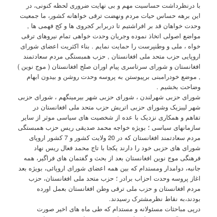
با درنظرداشت حساسیت مهم و بی نهایت ضروری لحظه کنونی، در
این برهه حساس حیات مردم ونهضت ترقی خواهانه کشور، ما جمعیت
وحدت خواهان قد بر افراشتیم تا دربرابر کجروی ها و کج فهمی ها ,
مواضع اصولی اتخاذ نموده وجریان وحدت خواهی تمام نیروهای ترقی
خواه ، ملی و وطنپرست را حمایت نمایم . بناء اکثریت اعضای شورای
اروپایی حزب متحد ملی افغانستان , حزب همبستگی مردم سعادتمند
افغانستان و شورای سرتاسری پیام اوران صلح افغانستان ( موج نوین )
, موضع خودرامبنی برپیوستن به پروسه وحدت روشن و بیدون ابهام
وضاحت بخشیم .
شورای حزبی شهرلندن ، شورای حزبی شهر بیرمینگهم ، شورای حزبی
شهر لیبزیک وشورای حزبی اتریش حزب متحد ملی افغانستان در
تفاهم و همکاری نزدیک با عده از شخصیت های سیاسی موثر از سایر
سازمانهای سیاسی ؛ بویژه خواجه محمد صدیقی ریس حزب همبستگی
مردم سعادتمند افغانستان که در 20 ولایت کشور و 7 کشور اروپای
شورای های حزبی خود را دارند یکجا با تاج محمد فعال ریس نهاد
فرهنگی موج نوین افغانستان بعد از بحث و گفتمان های فراگیر، همه
جانبه، دوامدار ومستدام که بین همه اعضای شورای اروپائی، بویژه بعد
اغاز پروسه وحدت احزاب برادر ؛ حزب متحد ملی افغانستان، حزب
مردم افغانستان و حزب ملی ترقی وطن افغانستان بعمل اورده
بودند،به نقاط نظرمشترک رسیدند.
درپی مباحثات مسئولانه و مستدام که طی ماه های اخیر صورت