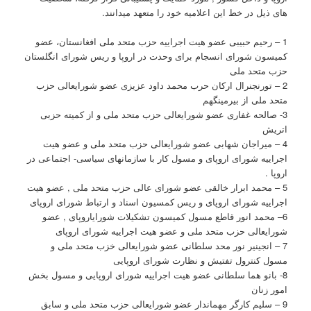
های ذیل در خط این اعلامیه خود را متعهد میدانند.
1 – رحیم حبیبی عضو هیت اجراییه حزب متحد ملی افغانستان، عضو
کمیسون شورای انسجام برای وحدت در اروپا و ریس شورای انگلستان
حزب متحد ملی
2 – تورنجنرال ارکان حرب محمد داود عزیزی عضو شورایعالی حزب
متحد ملی از بیرمینگهم
3- صالحه غفاری عضو شورایعالی حزب متحد ملی و از کمیته حزبی
اتریش
4 – میراجان شهابی عضو شورایعالی حزب متحد ملی و عضو هیت
اجراییه شورای اروپای و مسول کار با سازمانهای سیاسی- اجتماعی در
اروپا .
5 – محمد ابرار خالقی عضو شورای عالی حزب متحد ملی , عضو هیت
اجراییه شورای اروپای و ریس کمسیون اسناد و ارتباط شورای اروپای
6– محمد انور قاطع مسول کمیسون تشکیلات شورایاروپای , عضو
شورایعالی حزب متحد ملی و عضو هیت اجراییه شورای اروپای
7 – انجینیر نور محد سلطانی عضو شورایعالی خزب متحد ملی و
مسول کنترول تفتیش و نظارت شورای اروپایی
8- بانو هما سلطانی عضو هیت اجراییه شورای اروپایی و مسول بخش
امور زنان
9 – سلیم کارگر مهماندار عضو شورایعالی حزب متحد ملی و سابق