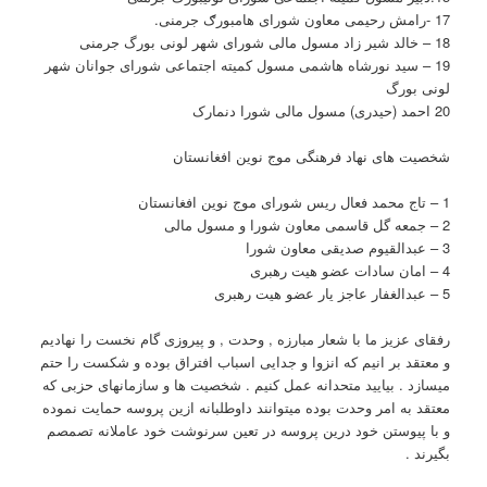
17 -رامش رحیمی معاون شورای هامبورګ جرمنی.
18 – خالد شیر زاد مسول مالی شورای شهر لونی بورگ جرمنی
19 – سید نورشاه هاشمی مسول کمیته اجتماعی شورای جوانان شهر
لونی بورگ
20 احمد (حیدری) مسول مالی شورا دنمارک
شخصیت های نهاد فرهنگی موج نوین افغانستان
1 – تاج محمد فعال ریس شورای موج نوین افغانستان
2 – جمعه گل قاسمی معاون شورا و مسول مالی
3 – عبدالقیوم صدیقی معاون شورا
4 – امان سادات عضو هیت رهبری
5 – عبدالغفار عاجز یار عضو هیت رهبری
رفقای عزیز ما با شعار مبارزه , وحدت , و پیروزی گام نخست را نهادیم
و معتقد بر انیم که انزوا و جدایی اسباب افتراق بوده و شکست را حتم
میسازد . بیایید متحدانه عمل کنیم . شخصیت ها و سازمانهای حزبی که
معتقد به امر وحدت بوده میتوانند داوطلبانه ازین پروسه حمایت نموده
و با پیوستن خود درین پروسه در تعین سرنوشت خود عاملانه تصمصم
بگیرند .