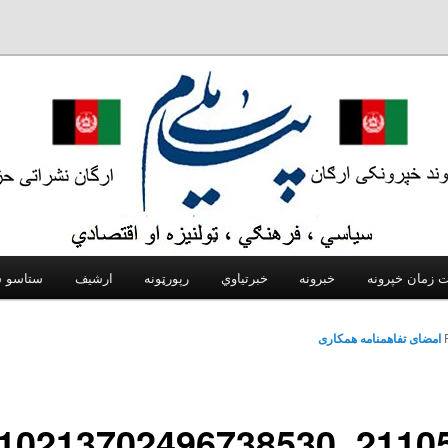
 زمان خپرونه
خبرونه
خبرتیاوي
رپورټونه
ارشیف
امضای تفاهمنامه همکاری
21105410_10213702496738530_