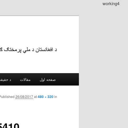
working4
Main menu
مقالات
د حقیقت
Skip to secondary content
Skip to primary content
Published
26/08/2017
at
480 × 320
in
5401678000256418969_n