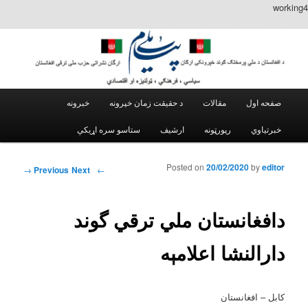
working4
Main menu
مقالات
د حقیقت زمان خپرونه
خبرونه
Skip to secondary content
Skip to primary content
خبرتیاوي
رپورټونه
ارشیف
Posted on
20/02/2020
by
editor
Post navigation
→
Next
Previous
←
دافغانستان ملي ترقي گوند
دارالنشا اعلامېه
کابل – افغانستان