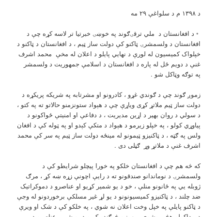
د ۱۳۹۸ م د سلواغې ۲۹ مه
◦ د افغانستان د ملي ترقۍګوند په خوښۍ خبرتیا تر لاسه کړه چې د
افغانستان د ولسمشرۍ ټاکنو کې دولت ساز ټيم ، د افغانستان د ټاکنو د
خپلواک کمیسیون له لورې د نهایي پایلو د اعلان له مخې محمد اشرف
غنې د دویم ځل له پاره د افغانستان د اسلامې جمهوریت د ولسمشر
په توګه وټاکل شو .
زموږ ګوند چې د ګوندي غړو ، کادرونو او مشرتابه په شریکه پریکړه د
دولت ساز ټيم ملاتړ کړی ویاړې چې د هېواد ستونزمنو حالاتو ته په کتو ،
د سولي د روان بهیر د اړین مدیریت ، د دفاعې او امنیتې ځواکونو د
پياوړي کولو ، په خپلو زیرمو د هېواد د متکې کېدو او په ټوله کې د افغان
ولس په ګټه ، د ټاکنیزو ټيمونو له مینځه دولت ساز ټيم په سر کې محمد
اشرف غنې د ملاتړ وړ ګڼلی دی .
که څه هم چې د افغانستان خلکو په خورا پيچلو شرایطو کې د
ولسمشرۍ د نوماندانو صندقونو ته د رایې اچونې زړه ښه کړ ، مرګ
ژوبله یي په ځانونو منلې ، خو د یو شمیر کړیو او عناصرو د دموکراتیک
ضد چلند ، د ټاکنیزو کمیسیونونو د یو لړ غیر مسلکې برخوردونو له وجې
د ټاکنو پایلې په خپل وخت اعلان نه شوي ، په خلکو کې د شک او ویرې
د پيداکولو هڅې وشوي ، بهرنیو څرګندو کړیو د یو شمیر عناصرو د