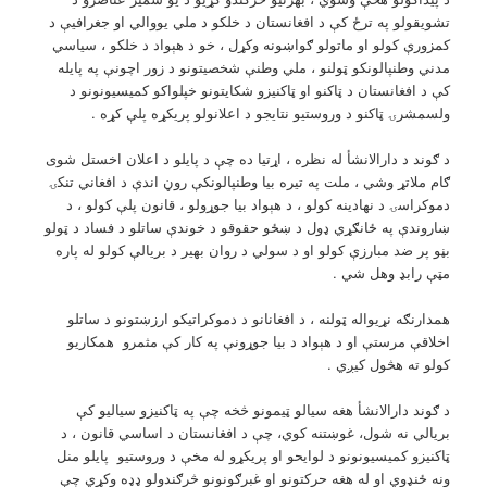
تشویقولو په ترځ کې د افغانستان د خلکو د ملي يووالي او جغرافیې د
کمزورې کولو او ماتولو ګواښونه وکړل ، خو د هېواد د خلکو ، سیاسي
مدني وطنپالونکو ټولنو ، ملي وطنې شخصیتونو د زور اچونې په پایله
کې د افغانستان د ټاکنو او ټاکنیزو شکایتونو خپلواکو کمیسیونونو د
ولسمشرۍ ټاکنو د وروستیو نتایجو د اعلانولو پریکړه پلې کړه .
د ګوند د دارالانشأ له نظره ، اړتیا ده چې د پایلو د اعلان اخستل شوی
ګام ملاتړ وشي ، ملت په تیره بیا وطنپالونکې روڼ اندې د افغاني تنکۍ
دموکراسۍ د نهادینه کولو ، د هېواد بیا جوړولو ، قانون پلې کولو ، د
ښاروندې په ځانګړي ډول د ښځو حقوقو د خوندې ساتلو د فساد د ټولو
بڼو پر ضد مبارزې کولو او د سولي د روان بهیر د بریالې کولو له پاره
مټې رابډ وهل شي .
همدارنګه نړیواله ټولنه ، د افغانانو د دموکراتیکو ارزښتونو د ساتلو
اخلاقې مرستې او د هېواد د بیا جوړونې په کار کې مثمرو همکاریو
کولو ته هڅول کیږي .
د ګوند دارالانشأ هغه سیالو ټيمونو څخه چې په ټاکنیزو سیالیو کې
بریالي نه شول، غوښتنه کوي، چې د افغانستان د اساسي قانون ، د
ټاکنیزو کمیسیونونو د لوایحو او پریکړو له مخې د وروستیو پایلو منل
ونه ځنډوي او له هغه حرکتونو او غبرګونونو څرګندولو ډډه وکړي چې