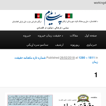
worki
Main m
مقالات
د حقیقت زمان خپرونه
خبرونه
Skip to secondary content
Skip to primary content
خبرتیاوي
رپورټونه
ارشیف
in
1280 × 1811
at
26/02/2018
Published
شماره تازه ماهنامه حقیقت
Image
زمان
navigation
1