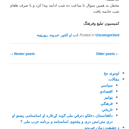
محفل به همین منوال تا ساعت ده شب ادامه پیدا کرد و با صرف طعام
شب خاتمه یافت
کمیسیون تبلیغ وفرهنگ
Uncategorized
Posted in
,
ادب او کلتور
,
خبرونه
,
رپورټونه
Post navigation
→
Newer posts
Older posts
←
لومړی مخ
مقالات
دافغانستان دخلکو دترقي ملی ګوند کړنلاره او اساسنامی پښتو او
دری متن/متن دری و پشتوی اساسنامه و برنامه حزب ملی ?
د حقیقت زمان خپرونه