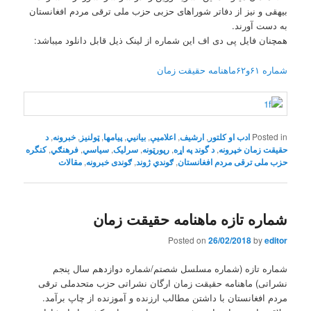
بیهقی و نیز از دفاتر شوراهای حزبی حزب ملی ترقی مردم افغانستان
به دست آورند.
همچنان فایل پی دی اف این شماره از لینک ذیل قابل دانلود میباشد:
شماره ۶۱و۶۲ماهنامه حقیقت زمان
Posted in
ادب او کلتور
,
ارشیف
,
اعلاميې
,
بیانيي
,
پیامها
,
,
خبرونه
,
د
حقیقت زمان خپرونه
,
د گوند په اړه
,
رپورټونه
,
سرلیک
,
,
,
کنگره
حزب ملی ترقی مردم افغانستان
,
ګوندي ژوند
,
ګوندی خبرونه
,
مقالات
شماره تازه ماهنامه حقیقت زمان
Posted on
26/02/2018
by
editor
شماره تازه (شماره مسلسل شصتم/شماره دوازدهم سال پنجم
نشراتی) ماهنامه حقیقت زمان ارگان نشراتی حزب متحدملی ترقی
مردم افغانستان با داشتن مطالب ارزنده و آموزنده از چاپ برآمد.