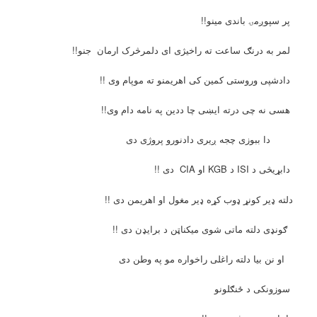
پر سپوږمۍ باندی مینو!!
لمر به درنګ ساعت ته راخیژی ای دلمرڅرک ارمان جنو!!
دادشپی وروستی کمین کی اهریمنو ته موپام وی !!
هسی نه چی درته ایښی چا ددین په نامه دام وی!!
دا ببوزی چجه ږیری دادنورو پروژی دی
دابړیڅی د ISI د KGB او CIA دی !!
دلته ډیر کونړ ډوب کړه ډیر مغول او اهریمن دی !!
ګونډی دلته ماتی شوی میکناټن د برایډن دی !!
او نن بیا دلته راغلی راخواره مو په وطن دی
سوزونکی د ځنګلونو