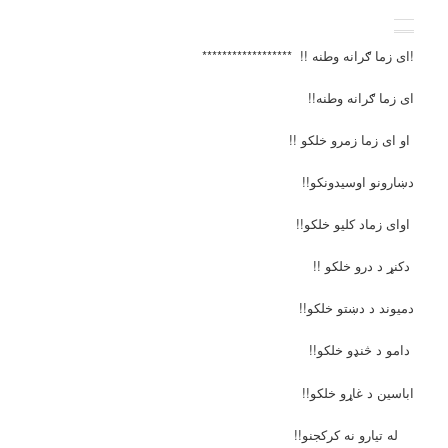
!ای زما ګرانه وطنه !! ******************
ای زما ګرانه وطنه!!
او ای زما زمرو خلکو !!
دښارونو اوسیدونکو!!
اوای زماد کلیو خلکو!!
دکنړ د درو خلکو !!
دمیوند د دښتو خلکو!!
دامو د څنډو خلکو!!
اباسین د غاړو خلکو!!
له تیارو نه کرکجنو!!