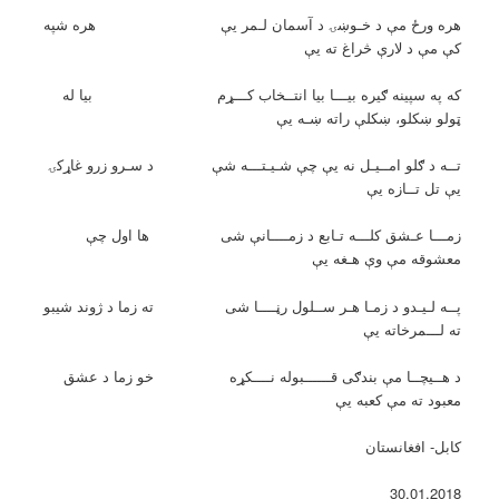
هره ورځ مې د خـوښۍ د آسمان لـمر یې هره شپه
کې مې د لارې څراغ ته یې
که په سپینه ګیره بیـــا بیا انتــخاب کـــړم بیا له
ټولو ښکلو، ښکلې راته ښـه یې
تــه د ګلو امــیـل نه یې چې شـیـتـــه شې د سـرو زرو غاړکۍ
یې تل تــازه یې
زمـــا عـشق کلـــه تـابع د زمــــانې شی ها اول چې
معشوقه مې وې هـغه یې
پــه لـیـدو د زمـا هـر ســلول رڼــــا شی ته زما د ژوند شیبو
ته لـــمرخاته یې
د هــیچــا مې بندګی قــــــبوله نــــکړه خو زما د عشق
معبود ته مې کعبه یې
کابل- افغانستان
30.01.2018