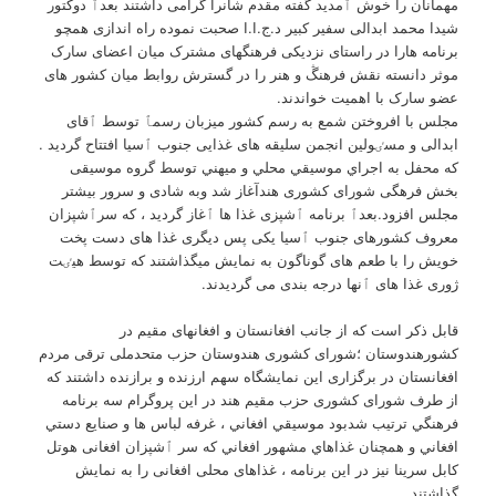
مهمانان را خوش ٱمدید گفته مقدم شانرا گرامی داشتند بعدٱ دوکتور
شیدا محمد ابدالی سفیر کبیر د.ج.ا.ا صحبت نموده راه اندازی همچو
برنامه هارا در راستای نزدیکی فرهنگهای مشترک میان اعضای سارک
موثر دانسته نقش فرهنڴ و هنر را در گسترش روابط میان کشور های
عضو سارک با اهمیت خواندند.
مجلس با افروختن شمع به رسم کشور میزبان رسمٱ توسط ٱقای
ابدالی و مسٸولین انجمن سلیقه های غذایی جنوب ٱسیا افتتاح گردید .
که محفل به اجراي موسيقي محلي و ميهني توسط گروه موسیقی
بخش فرهگی شورای کشوری هندآغاز شد وبه شادی و سرور بیشتر
مجلس افزود.بعدٱ برنامه ٱشپزی غذا ها ٱغاز گردید ، که سرٱشپزان
معروف کشورهای جنوب ٱسیا یکی پس دیگری غذا های دست پخت
خویش را با طعم های گوناگون به نمایش میگذاشتند که توسط هیٸت
ژوری غذا های ٱنها درجه بندی می گردیدند.
قابل ذکر است که از جانب افغانستان و افغانهای مقیم در
کشورهندوستان ؛شورای کشوری هندوستان حزب متحدملی ترقی مردم
افغانستان در برگزاری این نمایشگاه سهم ارزنده و برازنده داشتند که
از طرف شورای کشوری حزب مقیم هند در اين پروگرام سه برنامه
فرهنگي ترتيب شدبود موسيقي افغاني ، غرفه لباس ها و صنايع دستي
افغاني و همچنان غذاهاي مشهور افغاني که سر ٱشپزان افغانی هوتل
کابل سرینا نیز در این برنامه ، غذاهای محلی افغانی را به نمایش
گذاشتند.