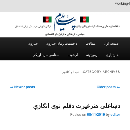
working4
Main menu
مقالات
د حقیقت زمان خپرونه
خبرونه
Skip to secondary content
Skip to primary content
خبرتیاوي
رپورټونه
ارشیف
CATEGORY ARCHIVES:
ادب او کلتور
Post navigation
→
Newer posts
Older posts
←
دښاغلی هنرغیرت دقلم نوی انګازې
Posted on
08/11/2019
by
editor