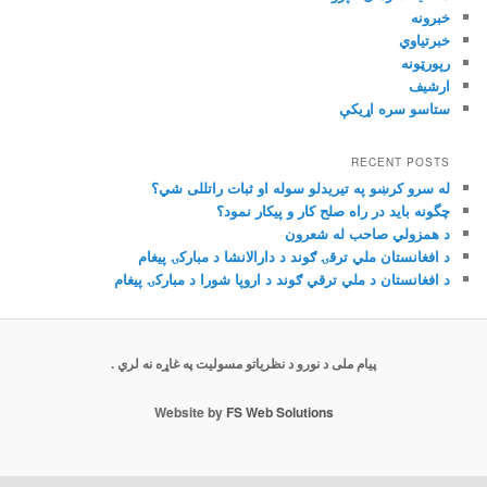
خبرونه
خبرتیاوي
رپورټونه
ارشیف
RECENT POSTS
له سرو کرښو په تیریدلو سوله او ثبات راتللی شي؟
چگونه باید در راه صلح کار و پیکار نمود؟
د همزولي صاحب له شعرون
د افغانستان ملي ترقۍ ګوند د دارالانشا د مبارکۍ پيغام
د افغانستان د ملي ترقي ګوند د اروپا شورا د مبارکۍ پيغام
پیام ملی د نورو د نظریاتو مسولیت په غاړه نه لري .
Website by
FS Web Solutions