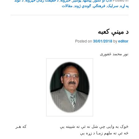
په اړه
,
سرلیک
,
,
ګوندي ژوند
,
مقالات
د مينې کعبه
Posted on
30/01/2018
by
editor
نور محمد غفوری
څوک به وایی چې شل نه ئې ته شپیته یې که هـر
څه ئې ته ملهم زمـا د زړه یې