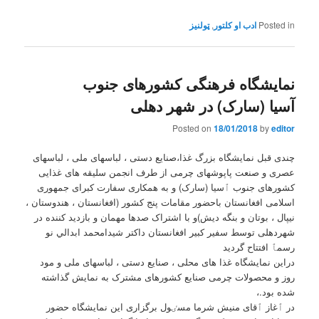
Posted in
ادب او کلتور
,
نمایشگاه فرهنگی کشورهای جنوب
آسیا (سارک) در شهر دهلی
Posted on
18/01/2018
by
editor
چندی قبل نمایشگاه بزرگ غذا،صنایع دستی ، لباسهای ملی ، لباسهای
عصری و صنعت پاپوشهای چرمی از طرف انجمن سلیقه های غذایی
کشورهای جنوب ٱسیا (سارک) و به همکاری سفارت کبرای جمهوری
اسلامی افغانستان باحضور مقامات پنج کشور (افغانستان ، هندوستان ،
نیپال ، بوتان و بنگه دیش)و با اشتراک صدها مهمان و بازدید کننده در
شهردهلی توسط سفير کبير افغانستان داکتر شيدامحمد ابدالي نو
رسمٱ افتتاح گرديد
دراین نمایشگاه غذا های محلی ، صنایع دستی ، لباسهای ملی و مود
روز و محصولات چرمی صنایع کشورهای مشترک به نمایش گذاشته
شده بود.،
در ٱغاز ٱقای منیش شرما مسٸول برگزاری این نمایشگاه حضور