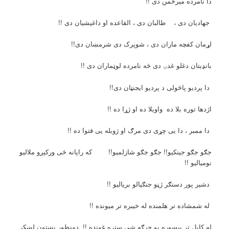
دا نامرده میرڅمن دی !!
جهادیان دی ، طالبان دی ، القاعده او داغیشیان دی !!
لړمان کفچه ماران دی ، شوپرک دی شرمښان دی!!
بانډیتان دغلو غدۍ دی څه نامرده لوټماران دی !!
دا پردیو پاڅولی د پردیو ایجنټان دی!!
اژدها توره بلا ده واویلا ده او ژړا ده !!
دا ممبر ، دا یی چړی دی مرګ او ژوبله یی فتوا ده !!
جګو جګو جینکیو!! جګو جګو شازلمیو!! که راپانه څی ورکېږو ملالیو
نومیالیو !!
دشیر پور دسنګر ژڼو جنګیالو بریالیو !!
له شمشاده تر هلمنده له خیبره تر میونده !!
له کابل تر پیښوره یو جرګه شي ستره غونډه !! دمنظور پښتون لښکر