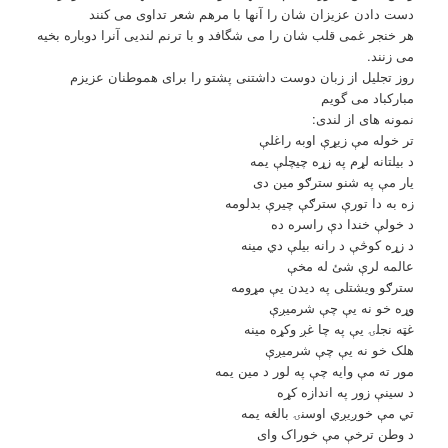
دست دادن عزیزان شان را آنها با مرهم شعر تداوی می کنند
هر خنجر غمی قلب شان را می شگافد و با ترنم لندیی آنرا دوباره بخیه
می زنند.
روز تجلیل از زبان دوست داشتنی پشتو را برای هموطنان عزیزم
مبارکباد می گویم
نمونه هاى از لندى:
تر خوله مې زيړې اوبه راغلې
د بيلتانه لړم په زړه چيچلې يمه
يار مې په شنو سترګو مين دى
زه به دا تورې سترګې چيرې بدلومه
د خولې خندا دې راسره ده
د زړه کوڅې د رانه بيلې دي مينه
عالمه لرې شئ له مخې
سترګو ويشتلى په ديدن يې مړومه
وړه خو نه يې چې شرميږې
غټه نجلۍ يې په چا غږ وکړه مينه
هلک خو نه يې چې شرميږې
مور ته مې وايه چې په لور د مين يمه
د سينې زور په اندازه کړه
تي مې خوږيږي اوسنۍ بالغه يمه
د وطن ترخې مې خوراک واى