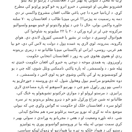
قشرونو نظریي او غوښتنې د خبرو اترو په څو ګونو پړاونو کې مطرح
کړي. د اریانتیا خبره دا چې یاغې طالب افغان مشروع واکمنې تر دې
دمه په رسمیت نه پيژنې!!! غربې میډيا طالب د افغانستان په ۷۰ سلنه
خاوره واکمن بولې، حال دا چې د ټولو ولایتونو او ځينو مهمو ولسوالیو
مرکزونه چې لږ تر لږه ورکې د ۲۰ یا ۲۲ میلیونو په شاوخوا کې
هېوادوال اوسیږي د دولت تر بشپړ یا قسمي کنټرول لاندې دي. هواي
ډګرونه، بندرونه، لوي لاري په عمده ډول د دولت په لاس کې دي، خو بیا
هم غربي، روسي، ایراني او پاکستاني میډيا طالبانو ته د زمري بریتونه
ږدې او هغوي هڅوي چې په زور د افغانستان انتخابې حکومت
راوپرزوي. په همدې موخه د دوحي په خبرو کې افغان حکومت څنډي ته
ټيله شو ، د ولسمشرۍ له پاره ټاکنې ناممکنې وبلل شوي، کله چې د یو
لړ کوښښونو په لړ کې ټاکنې وشوي خو په لوي لاس د ولسمشرۍ د
دوه تحلیفونو مراسم نیول وهڅول شول. له دې وروسته د جوړجاړیو په
داسې بڼو زور راوړل شو چې د بهرنیو لاسوهنو له پاره مساعدې لاري
پرانیزي. د مرستو لږولو او د موازې حرکتونو تشویقولو په څنګ کې،
طالبانو ته شین چراغ ورکړل شو څو د ډيرو پيچلو بریدونو په تر سره
کولو سره د افغانستان خلک او حکومت ته ګواښ وکړي چې که نیولي
موضع بدله نه کړي له نورو بیرحمه یرغلونو سره هم مخامخ کېدلی
شي. دغه ناوړه وضعیت او د هغې د مجریانو په وړاندي د سولي بهیر د
کږې سمت نیونې له پيله بیا تر وروستیو ګواښونو پوري په ټولنیزو
رسنیو کې د هېواد خلکو په تیره بیا هېوادنیو او ډموکراټيکو سیاسي،