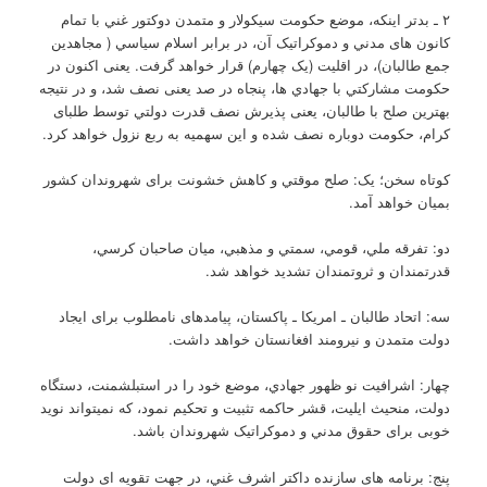
۲ ـ بدتر اینکه، موضع حکومت سیکولار و متمدن دوکتور غني با تمام
کانون های مدني و دموکراتیک آن، در برابر اسلام سیاسي ( مجاهدین
جمع طالبان)، در اقلیت (یک چهارم) قرار خواهد گرفت. یعنی اکنون در
حکومت مشارکتي با جهادي ها، پنجاه در صد یعنی نصف شد، و در نتیجه
بهترین صلح با طالبان، یعنی پذیرش نصف قدرت دولتي توسط طلبای
کرام، حکومت دوباره نصف شده و این سهمیه به ربع نزول خواهد کرد.
کوتاه سخن؛ یک: صلح موقتي و کاهش خشونت برای شهروندان کشور
بمیان خواهد آمد.
دو: تفرقه ملي، قومي، سمتي و مذهبي، میان صاحبان کرسي،
قدرتمندان و ثروتمندان تشدید خواهد شد.
سه: اتحاد طالبان ـ امریکا ـ پاکستان، پیامدهای نامطلوب برای ایجاد
دولت متمدن و نیرومند افغانستان خواهد داشت.
چهار: اشرافیت نو ظهور جهادي، موضع خود را در استبلشمنت، دستگاه
دولت، منحیث ایلیت، قشر حاکمه تثبیت و تحکیم نمود، که نمیتواند نوید
خوبی برای حقوق مدني و دموکراتیک شهروندان باشد.
پنج: برنامه های سازنده داکتر اشرف غني، در جهت تقویه ای دولت