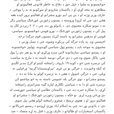
خوځښتونو په ملتیا د خپل حق د دفاع په خاطر قانوني فعالیتونو او
مظاهرو ته مخه کړي او د پاکستان ښارونو او سړکونو ته به را ووځي. د
عارف وزیر وژنه او د پي ټي ايم نورو مشرانو او فعالینو ترور کېده هغه
هڅې دي، چې له کرونا وروسته د پښتون ژغورنې غورځنګ سیاسي ډګر
ته د ننوتو ښکاره مخنیوی دی. د یادولو وړ ده، چې د ۲۰۲ زېږدیز کال په
پیل کې د پښتون ژغورنې غورځنګ د نورو قومي خوځښتونو، سیاسي،
قومي او مذهبي مشرانو په ناسته کې(د پښتون قوم جرګه) برخه
اخیستې وه. په یاده جرګه کې پرېکړه وشوه، چې د نسل وژنې د
مخنیوي په موخه باید د پښتنو ټول سیاسي ګوندونه، ټولنیز خوځښتونه
او د پښتنو سیاسي سازمانونه لاس سره ورکړي او په یو ټغر دې را ټول
شي. ټاکل شوې وه چې د دې جرګې دویمه ناسته به د مارچ په میاشت
کې ترسره شي خو د کوید-۱۹ ناروغۍ رامنځته کېدو او ګرځ بندیز لګېدو
له کبله وځنډېده. د جرګې یو تن غړی “نېزاويسيمايا ګزېته” ورځپاڼې ته
ويلي، چې د جرګې ځنډول د هغې د نه ترسره کولو په مانا نه ده. د
پښتنو مشرانو د نوې جرګې بله عمومي ناسته به په څو میاشتو کې
ترسره شي او دا به د سیاسي تګلارې لپاره ګډه ستراتیژي رامینځته
کړي. دا ښکاره خبره ده، چې د پاکستان نظامي او سیاسي جوړښت له
دې ورځې وېره لري. نو ځکه د پښتون ژغورنې غورځنګ د مشرانو او
فعالینو ترور او د هغوي ترمنځ د شخړو رامنځته کولو هڅې پیل شوې
دي. د یادونې وړ ده، چې په اسلام اباد پورې اړوندو د رسنیو خبریالانو، د
پاکستان استخبارات او طالبانو د عارف وزیر د قتل په اړه متضاد – ضد