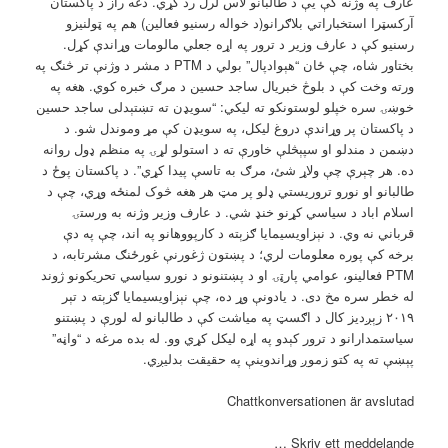
عارف په وژنه کې يې د طالبانو لاس لرل رد کړي. دغه راز د پاکستان
آرکسټرا استخباراتي بلاګرانو(د خواله رسنیو فعالین) هم په ټولنیزو
رسنیو کې د عارف وزیر د ترور په اړه جعلي مالومات وړاندې کړل.
بختاور شاه، چې ځان “هېوادپال” بولي د PTM د مشر د وژنې تر څنګ په
ورته وخت کې د بلوڅ خبریال ساجد حسین د مرګ خبره کوي. هغه په
خوښۍ سره خپلو لوستونکو ته لیکي: “سویډن ته تښتېدلی ساجد حسین
د پاکستان پر وړاندې دروغ لیکل، په سویډن کې مړ وموندل شو. د
دښمن د مندلو او سپېڅلې خاورې ته د استولو لړۍ په منظم ډول روانه
ده. هر چېرې چې ولاړ شئ، مرګ به تاسې پیدا کړي”. د پاکستان پوځ د
طالبانو او نورو تروریستي ډلو پر مټ هر هغه څوک لمنځه وړي، چې د
اسلام اباد د سیاسي کړنو خنډ شي. د عارف وزیر وژنه به ورستۍ
قرباني نه وي. د نېزاويسيمايا ګزېته د کارپووهانو په اند، چې په دې
برخه کې پوره معلومات لري؛ د پښتون ژغورنې غورځنګ مشرتابه، د
PTM فعالینو، عوامي پارټۍ او د پښتنونو د نورو سیاسي تحریکونو ژوند
له خطر سره مخ دی. د یادونې وړ ده، چې نېزاويسيمايا ګزېته د تېر
۲۰۱۹ زېږدیز کال د اګسټ په میاشت کې د طالبانو له لورې د پښتنو
سیاستمدارانو د ترور کېدو په اړه لیکل کړي وو. له بده مرغه د “واڼه”
پېښې ته په کتو زموږ وړاندوینې په حقیقت بدلیږي.
Chattkonversationen är avslutad
Skriv ett meddelande …