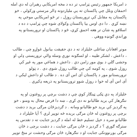
د امريکا جمهور رئيس ټرامپ تر ده د مخه امريکايي رهبران له دې امله
احمقان وبلل چې پاکستان ته يې ملياردونه ډالر مرستې ورکولې ، خو
پاکستان په مقابل کې تروريستان روزل ، تر څو امريکايي موخې په
نښه کړي . دا دی اوس بيا پاکستان وکولای شوه چې ټرامپ د ده د
اسلافو په شان تر هغه احمق کړي، څو د پاکستان او تروريستانو په
وړاندې ګونډه ووهي .
مونږ افغانان ښاغلی خليلزاد ته د دې حقيقت بيانول غواړو چې ، طالب
، داعش ، لشکر طيبه ، او لسګونه نورې وسله والې تروريستی ډلې او
وحشی ګلې د يوې مور زامن دي . داعش د هماغې مور په غيږ کې
روزل شوی ، په کومه کې چې طالب روزل شوی دی . د ټولو
تروريستانو مور د پاکستان آی اس آی ده . د طالب او داعش ليکې د
آی اس آی له خوا د روزل شوو تروريستانو په ذريعه ډکيږي .
خليلزاد په دې ټکی ټينګار کوي چې د دشت برچي پر روغتون او په
ننګرهار کې بريد طالبانو نه دی کړی ، ښه دا فرض محال به ومنو ، خو
په ګرديز کې بريد خو طالبانو ومانه . د ګرديزځان مرګی بريد د دشت
برچی پر روغتون له ځان مرګی بريده څه توپير لري ؟ آيا خليلزاد د
طالبانو سره د خپل تسليم خط له امله د ګرديز جنايت ته د تقدس په
سترګه ګوري ؟ د ګرديز د ځان مرګی جنايت ، د دشت برچی د ځان
مرګی بوږنوونکی جنايت او د ننګرهارد ځان مرګی وحشت تر منځ توپير