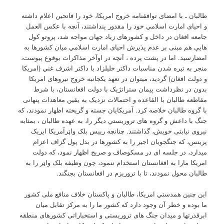
طالبان ـ با امضای توافقنامه خروج امریکا، خود را فاتحین اعلام داشته
و احیای امارت اسلامي خود را مقدور پنداشتند، آنچه با عکس العمل
جامعه افغان در داخل و کشورهای زیاد جهان مواجه شد، پروتو کول
هایې هم مبنی بر عدم پذیرش احیای امارت اسلامي میان کشورها به
امضارسید. اما در پشت پرده ، آنچه در اوآخر مذاکرات بوقوع پیوست،
منجر به تیره شدن مناسبات داکتر خلیلزاد با داکتر اشرف غني (امریکا
و دولت افغان) گردید، میتوان در تعهد یکجانبه خروج نیروهای امریکا
بدون در نظرداشت پیمان ستراتژیک با دولت افغانستان، با شرط
مقاطعه طالبان با القاعده و احتمالات نزدیک به یقین معاهدات پنهانی
با گروه طالبان خلاصه کرد. آمریکایان جسته و گریخته اظهار نمودند، که
جنگ با داعش و گروه های تروریستي دیگر را، به عهده طالبان ، بمثابه
نیروی نیابتی خویش، گذاشتند. چنانچه رییس بلک واټرآمریکا ایریک
پرینس، که جنگجویان اجیر را به کشورها در بدل پول گزاف اعزام
میدارد، در جلسه ای در مسکوصاف و صریح اظهار نمود، که دولت
امریکا مارا به افغانستان استخدام ننمود، چون وظیفه بلک واټر را به
طالبان محول نمودند، تا با تروریزم در افغانستان بجنگند.
این چنین همدستي امریکا، طالبان و پاکستان خلاف منافع ملی کشور
ما بوده و خطر آن وجود دارد که کشور ما را به مرکز تقابل میان
ابرقدرتها و میدان جنگ های تروریستی و استخباراتی کشورهای منطقه