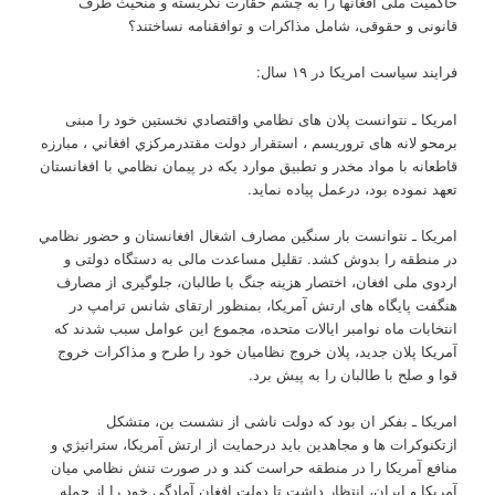
حاکمیت ملی افغانها را به چشم حقارت نگریسته و منحیث طرف
قانونی و حقوقی، شامل مذاکرات و توافقنامه نساختند؟
فرایند سیاست امریکا در ۱۹ سال:
امریکا ـ نتوانست پلان های نظامي واقتصادي نخستین خود را مبنی
برمحو لانه های تروریسم ، استقرار دولت مقتدرمرکزي افغاني ، مبارزه
قاطعانه با مواد مخدر و تطبیق موارد یکه در پیمان نظامي با افغانستان
تعهد نموده بود، درعمل پیاده نماید.
امریکا ـ نتوانست بار سنگین مصارف اشغال افغانستان و حضور نظامي
در منطقه را بدوش کشد. تقلیل مساعدت مالی به دستگاه دولتی و
اردوی ملی افغان، اختصار هزینه جنگ با طالبان، جلوگیری از مصارف
هنگفت پایگاه های ارتش آمریکا، بمنظور ارتقای شانس ترامپ در
انتخابات ماه نوامبر ایالات متحده، مجموع این عوامل سبب شدند که
آمریکا پلان جدید، پلان خروج نظامیان خود را طرح و مذاکرات خروج
قوا و صلح با طالبان را به پیش برد.
امریکا ـ بفکر ان بود که دولت ناشی از نشست بن، متشکل
ازتکنوکرات ها و مجاهدین باید درحمایت از ارتش آمریکا، ستراتیژي و
منافع آمریکا را در منطقه حراست کند و در صورت تنش نظامي میان
آمریکا و ایران، انتظار داشت تا دولت افغان آمادگي خود را از حمله