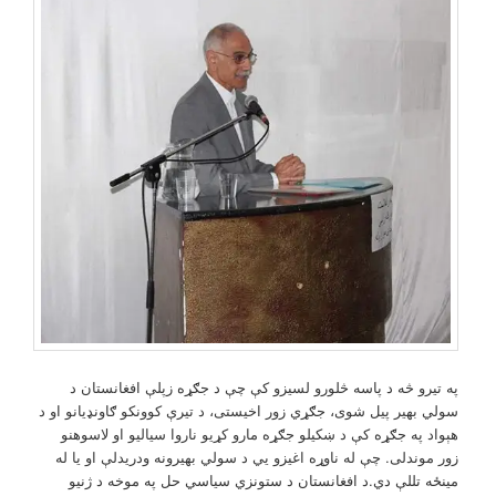
په تیرو څه د پاسه څلورو لسیزو کې چې د جګړه زپلې افغانستان د
سولي بهیر پيل شوی، جګړي زور اخیستی، د تیرې کوونکو ګاونډيانو او د
هېواد په جګړه کې د ښکیلو جګړه مارو کړیو ناروا سیالیو او لاسوهنو
زور موندلی. چې له ناوړه اغیزو یي د سولي بهیرونه ودریدلې او یا له
مینځه تللې دي.د افغانستان د ستونزي سیاسي حل په موخه د ژنیو