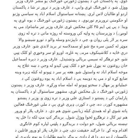
کوي. په پاکستان کې د پښتون ژغورنې غورځنګ يو مشر عارف وزير
ووژل شو. د غورځنګ غړي وايي، د عارف وزير د ترور تر شا د پاکستان
اردو او طالبان لاس لري. پښتانه سياستوال اسلام اباد په سياسي وژنو
او حکومتي تروريزم تورنوي. د پښتون ژغورنې غورځنګ د یوه غړي په
وینا: د پي ټي ایم ۳۵ کلن مخکښ غړی عارف وزير تېر ماښام(د مې په
لومړۍ) د وزيرستان په واڼه کې وروسته له روژه ماتي د تره له زوی
سره پر لار پلی روان و، چې د ناپېژندو وسله والو د تورو ښیښو والا
موټر له کمین سره مخ شو او سمدلاسه تر برید لاندې شو. عارف وزير
درې ځایه د کلاشینکوف مرمۍ په غاړه، اوږو او سر وخوړې او کلک ټپي
شو، خو ترهګر له سیمې بریالي وتښتېدل. عارف وزیر د دېره اسماعیل
خان روغتون ته یوړل شو خو د کلک ټپي کېدو له وجې د ښه علاج په
موخه اسلام اباد ته واستول شو. هغه پر سر د ټپونو له کبله ډېره وینه
ضایع کړه او د مې په دویمه یې د اسلام اباد په یوه روغتون کې د
عملیاتو پر مهال د سختو ټپونو له امله ساه ورکړه. عارف وزیر د پښتون
ژغورنې غورځنګ د بل مخکښ غړي، مشهور سیاستوال او د پاکستان په
پارلمان کې د پښتنو د استازي علي وزیر د تره زوی و. وزیر د پښتنو
مشهوره کورنۍ ده، چې د کورنۍ ډېری غړي يې د ملي غورځنګ فعالین
پاته شوي او له همدې کبله زیانمن شوي هم دي. د عارف پلار او ورور
هم تېر کال د ترهګرو لخوا ووژل شول. بریدګر کټ مټ لکه دا ځل په
تېښته بریالي شول، خو دولت د بریدګرو د پلټنې لپاره کوم ځانګړی
اقدام ونه کړ. دا څرګند حقیقت دی، چې د عارف پلار او ورور قاتلین د
پاکستان اردو ده. دا قراردادي بریدګر د(ښه طالبان) په نوم یادیږي او