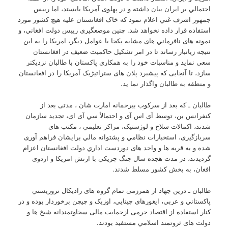
احتمالي بر ایران بیان داشته و در پهلوی آمریکا بایستد، اما رییس
جمهور اشرف غني اعلام نمود که خاک افغانستان علیه هیچ کشور مورد
استفاده قرار داده نخواهد شد. چنین موضعگیری رییس دولت افغاني، و
نمونه های نافرماني های مشابه یکجا با عوامل دیگر، امریکا را به این
نتیجه زیانبار رساند تا در امر تشکیل حاکمیت ضعیف در افغانستان
سعی نماید و مناسبات خود را به همکاری پاکستان با طالبان نزدیکتر
سازد، تا آنجایی که پیشبرد پلان های ستراتیژیک آمریکا را در افغانستان
و منطقه به طالبان واگذار نما ید.
طالبان ـ که بعد از سرکوب بیرحمانه امارت شان ، مدتی بعد از
کنفرانس بن، توسط آی اس آی و احتمالأ سي آی ای، تجدید سازمان
شدند، اکمالات سلاح و لوژستیک، مراکز تعلیمي ، مکتب های
سربازگیری، استخبارات نظامي و پشتوانه مالي برایشان فراهم آوری
شده و به قریه ها و واحد های دوردست اداري دولت افغانستان اعزام
گردیدند، در مدت هجده سال جنگ چریکي با ارتش امریکا و اردوی
افغان، به بخش کشور مسلط شدند.
طالبان ـ درین جهاد از همرزمی تمام گروه های رادیکال تروریستي
پاکستاني و عربي، ایغورهای چینایي، اوزبک و چیچن برخوردار بوده و در
کنار استفاده از اقتصاد جرمی ازحمایت مالی سخاوتمندانه شیخ ها و
دولت های ثروتمند اسلامي مستفید بودند.