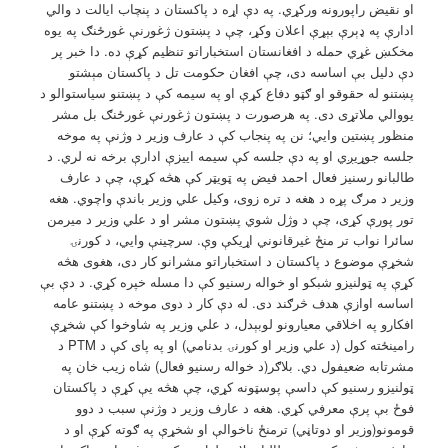
او نقیض راپورونه ورکړي. په دې اړه د پاکستان د پنچاب ایالت د والي
ادارې په ډېرې بېړې اعلان وکړ، چې د پښتون ژغورنې غورځنګ په یوه
مخکښ غړي حمله د افغانستان استخباراتو تنظیم کړې ده. دا خبر پر
دې دلیل بې اساسه دی، چې افغان حکومت تل د پاکستان مېشتو
پښتنو له حقوقو او ګټو دفاع کړې او په سیمه کې د پښتنو سیاستوالو د
یووالي ملاتړی دی. په هرصورت د پښتون ژغورنې غورځنګ بل مشر
منظور پښتین وایي؛ نن په پنجاب کې د عارف وزیر د وژنې په موخه
جلسه جوړیږي او په دې جلسه کې سیمه اییزې ادارې برخه نه لري. د
طالبانو رسنیز فعال احمد فیض په ټویټر کې هڅه کړې، چې د عارف
وزیر د مرګ پړه د هغه د تره زوی، وکیل علي وزیر باندې واچوي. هغه
تور پورې کړی، چې د وژل شوي پښتون مشر او د علي وزیر د میرمن
سائرا نواب تر منځ غیرقانوني اړیکې وې. سرچینې وايي، د کورنۍ
شخړې موضوع د پاکستان د استخباراتو مشرانو کار دی، هغوی هڅه
کړې په ټولنیزو شبکو او خواله رسنیو کې دا مسله خپره کړي. د دې بې
اساسه اوازې هدف څرګند دی. له دې کار د دوی موخه د پښتنو عامه
افکارو په اخلاقي معیارونو لوبېدل، د علي وزیر په شاوخوا کې شخړې
رامینځته کول (د علي وزیر او کورنۍ بدنامي) او په پای کې د PTM د
مشرتابه ضعیفول دي. بلاګر(د خواله رسنیو فعال) شاه زیب خان په
ټولنیزو رسنیو کې داسې پوسټونه کړي، چې هڅه يې کړې د پاکستان
فوځ بې پرې معرفي کړي. هغه د عارف وزیر د وژنې سبب د دوو
قومونو(وزیر او دوتاڼي) ترمنځ ناخوالې او شخړې په ګوته کړې او د