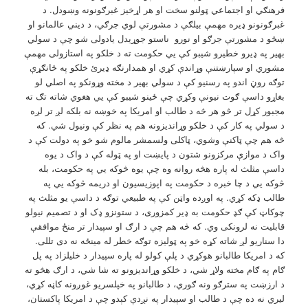
فرهنګي او اجتماعي ټولنو سخت او هر اړخیز غبرګونونه وښودل. د
غبرګونونو ډيره مهمې بیلګې د مشورتې لوي جرګي، د دیني عالمانو او
ښځو د مشورتې جرګو او نورو ناستو جوړیدل یادولی شو چې د سولي
بهیر په ډيرو خطيرو شیبو کې یي حکومت ته د خلکو په استازولی مهمې
مشوري او سپارښتنې وړاندې کړي او همدارنګه ډيرئ خلکو په ځانګړې
توګه روڼ اندو په رسنیو کې د سولي بهیر د مخته وړونکو په اصلي لو
بغاړو داسې ګوت نیونې وکړي چې ځينو شیبو کې یي هغوي شاته تګ ته
مجبور کړل تر څو هر څه د طالب او امریکا په خوښه نه بلکه لږ تر لږه
د سولي په کار کې د خلکو وړاندیزونه هم په نظر کې ونیول شي. که
څه هم چې ټاکنې وشوي، ټاکلی ولسمشر مالوم شو خو په دولت کې د
واک د موازې مرکزونو شتون د پایښت او په ټوله کې د واک د یوه
داسې مثلث له پاره هڅه روانه وه چې یوه څوکه يي په حکومت، بله
څوکه یي د چا خبره د حکومت په اپوزیسیون او دریمه څوکه یي په
طالب ډکه کړي. په اوږده واټن کې په طبیعي توګه د داسې یو مثلث په
چوکاټ کې ګډ حکومت به ډیر کمزوری، د ستونزو ډک او د تصمیم نیولو
قابلیت نه لرونکی وي. که څه هم چې د ارګ او سپيدار تر منځ موافقې
دا سناریو لږ شاته کړه خو په ټولیزه توګه خطر له مینځه نه دی تللی.
که د امریکا طالبانو هوکړي د پلې کولو له پاره سپيدار د خلیلزاد په پل
ګام په ګام مخته ولاړ شي، د خلکو وړاندیزونو ته شا شي، د ارګ هڅو ته
د ارزښت په سترګو ونه ګوري، د طالبانو په خپلسریو غوږونه کاڼه کړي،
لیري نه ده چې د طالب او سپيدار په نږدې کېدو چې د امریکا پاکستان،