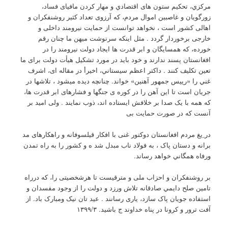
مرکزي، تحکیم ستون های اقتصادي و مهار کردن مافیای فساد،
زورگویان و غاصبین اموال مردم، که آرزوی تعداد کثیر روشنفکران و
اهالی کشور است ، نخواهد توانست از حمایت نیرومند داخلی و
خارجی برخوردار گردد . مثل اینکه سرنوشت میهن ما چنان رقم
خورده، که همسایگان و ابر قدرت ها ایجاد دولت نیرومند را در
افغانستان پسند ندارند و خود باید در مورد تشکیل هیأت دولت برای ما
تعین تکلیف کنند . داکتر اعظم سیستاني، اخیرأ در مقاله ای، اشرف
غني را «رییس جمهور آهنین» خواند. چنانچه دیده میشود ، تلاشها در
جریان است تا این آهن را در کوره ی جنگها و فشارهای ابر قدرت ها،
که همه با یک صدا بر خلافش ایستاده اند، ذوب نمایند . ولی امید بر
آنست که در صورت حمایت بی
در ِیغ مردم افغانستان دوکتور غنی با افکار قیلسوفانه و راهکارهای مد
برانه و دستان پاک ، به فولاد ناب مبدل شد ه و کشور را به راه تمدن
ورفاه همگاني خواهد رساند.
بر روشنفکران و احزاب ملی و مترقیست تا هرشخصیتی را، که درراه
تامین صلح دایمي صادقانه تلاش ورزد و دولت را از وجود مفسدان و
استفاده جویان پاک سازد، یاری رسانند . عید تان نیک ومبارک باد. از
آفت ترور و کرونا در پناه خداوند ج باشید. ۱۳۹۹/۳