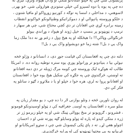
ده چې په یوه یا دوه لسیزو کې خپلې ستونزي هوارولی شي. خو بهرنۍ
لاسوهنې، د مداخلې د امسا په توګه د کورنیو زورواکو او مافیا شتون ،
د خلکو وروسته پاتېوالې او د دموکراتیکو وطنپالونکو ځواکونو انقطاب
زمینه برابره کړي چې افغانان تر دې کچې محتاج شي، چې هر سهار د
ترمپ د ټویټونو پر بنسټ د خپل ژوند او هېواد د وړاندې بیولو
څرنګوالی وټاکې!!! دا هیڅکله او په هیڅ ډول د زغم وړ نه ده! ملک زما
واک یي د بل!! شته زما خو دویشولو واک یي د بل!!
دلته دی چې په افغانستان کې قیامت جوړ دی، د انسانانو د وژلو څخه
نیولې بیا د بنیادونو تر ورانولو پورې یوه ستره توطيه روانه ده. د امریکا
طالب له هوکړه لیک وروسته چې کومه مرګ ژوبله تر دې دمه افغانانو
ته اوښتې، څرګندوي چې په جګړه کې ښکیل هیڅ يوه خوا د افغانستان
او افغانانو پروا نه لري، هره خوا د خپلو او یا د ملاتړو د ګټو د ساتلو په
فکر کې دي.
له روان ناورین څخه د وتلو یوازنی لار دا ده چې، د یو مقدار زیان په
منلو سره د افغانستان په اوسنۍ جغرافیه کې د ټولو اوسیدونکو قومونو
، قشرونو ، ګروپونو تر منځ يووالی ټينګ شي او په خپلو زیرمو ژر تر
ژره د متکې کېدو له پاره له ټولو وسایلو ګټه پورته شي او د احسان
اچولو هغې لړۍ ته د پاې ټکی کیښودل شي چې د ستړو امریکایانو او
غربیانو په بې محتوا ټویټونو کې له ورایه څرګندیږي.