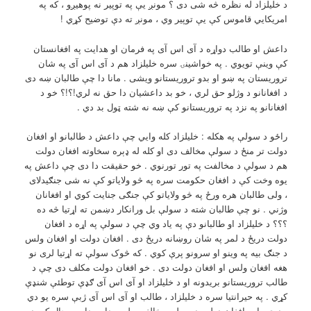
د خليلزاد له نظره څه شی دی ؟ مونږ يې په توپير نه پوهيږو ، که په
امريکايي قاموس کې يې توپير وي ، مونږ ته دې توضيح کړي !
داعش او طالب دواړه د آی اس آی په فرمان او هدايت په افغانستان
کې وينې تويوي . په خواشينۍ سره خليلزاد هم د آی اس آی په شان
تروريستان په ښو او بدو تروريستانو ويشی . مانا دا چې طالبان ښه دی
د افغانانو د وژلو حق لري ، خو بد داعشيان دا حق نه لري!؟!؟ خو د
افغانانو په نزد په تروريستانو کې ښه نه شته ټول بد دي .
راځو د سولې په هکله : خليلزاد کله وايي چې داعش د طالبانو او افغان
دولت تر منځ د سولې مخالف دی او کله له ډېره سخاوته افغان دولت
هم د سولې د مخالفت په تور تورنوي . خو حقيقت دا دی چې داعش په
يوه وخت کې د افغان حکومت سره په څو ولاياتو کې نه شی جنګيدلای
، ولی طالبان هره ورځ په څو ولاياتو کې جنګی جنايت کوي او افغانان
وژني . نو چې طالبان شته د سولې بل ورانکار دښمن ته اړتيا څه ده
؟؟؟ د خليلزاد او طالبانو دې په ياد وي چې د سولې په اړه د افغان
دولت دريځ د لمر په شان روښانه دريځ دی . افغان دولت او افغان ولس
د جنګ بيه په وينو او سرونو پرې کوي . که څوک سولې ته اړتيا لری نو
هغه افغان ولس او افغان دولت دی . خو افغان دولت مکلف دی چې د
طالب تروريستانو بريدونه او د خليلزاد او آی اس آی ګډې توطئې شنډې
کړي . په حيرانتيا سره د خليلزاد ، طالب او آی اس آی ژبې سره يو دي
. درې واړه افغان دولت د سولې مخالف بولي . دا په داسې حال کې ده