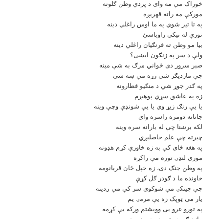
خوراک مې مه واى د پردي وطن ګلونه
مورکې مه راته قهريږه
په تا تير شوي په ما اوس راغلي دينه
تورې له تيکي راوباسئ
بيا مو وطن ته فرنګيان راغلي دينه
ولې د سر په زنګون ايښى؟
صبر سرور دى ځواني مرګ به شې مينه
چې مازديګر شي زړه مې ښه شي
په ګدر جوړ شي د منګيو قطارونه
زه په عاشق سړي پوهيږم
يا يې رنګ زيړ وي يا يې شونډې وچې وينه
جانانه دومره راسره واى
لکه برښنا چې له بارانه سره وينه
چيرته چې علم حاصليږي
په هغه ځاى کې به زه خاورې کړم هډونه
مورې لنډۍ توره مې راکړه
په وطن جنګ دى، زه خپل ځان قربانومه
خاونده ما د ګودر ګل کړې
چې جينکۍ مې شوکوى سر کې مې ږدينه
يار مې ټوپک زه يې مرمۍ يم
په تورو غرو يې وويشتم ورکه يې کړمه
مازديګر چيرته وې چې نه وې