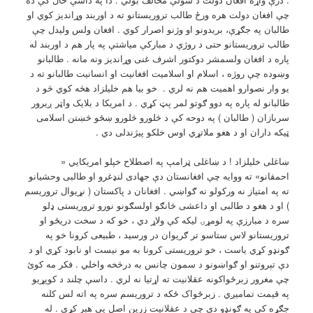
چې افغان دولت هره ورځ طالب تروريستانو ته د اوربند وړانديز کوي او
طالبان په جګړې، بريدونو او وژنو اصرار کوي . افغان ولس وليدل چې
طالب تروريستانو حتی د روژې د مبارکې مياشتې په پار هم د اوربند له
پاره د افغان ولسمشر دوکتور اشرف غنی وړانديز ونه مانه . طالبانو
وښوده چې روژه ، اسلام او اسلاميت افغانيت او انسانيت طالبانو ته د
يو وار نصوارو اهميت هم نه لري . خو بيا هم خليلزاد هڅه کوي څو د
طالبانو له پاره په دوو ګوتو لمر پټ کړي . د امريکا د بلايک واټر ږيرور
سربازان ( طالبان ) په دوحه کې د څلورو څلورو ښځو څښتن اسلامی
ټيکه داران او د هغو ملاتړي اوس خلکو پيژندلی دي .
ښاغلی خليلزاد ! د ښاغلی ټرامپ په اصطلاح خپلو امريکايي «
احمقانو» ته ووايه چې افغانستان دې جهادی لنډغرو او طالبی وحشيانو
ته په امتياز نه ورکولو نه ګواښي . افغانان د پاکستان ( نړيوال تروريسم
) او د هغو د طالبی او داعشی څانګو اولسګونو نورو تروريستی ډلو
سره د مبارزې په لومړۍ ليکه کې ولاړ دي ، خو که د سخت دريځو او
تروريستانو لاس ستاسو تر ګريوان در ورسيد ، طبيعی کرونا خو په
ګونډو کړي ياست ، خو تروريستی کرونا به مو نيست او نابود کړي او د
دې تېروتنو او ګواښونو د سمون چانس به درڅخه واخلي . فکر مه کوئ
چې مغرور زبرځواکونه عقلانيت ته اړتيا نه لري . داسې چلند د کوپړيو
په قيمت تماميږي . زبرځواک ځکه د تروريسم سره په اته لس کلنه
جګړه کې په ګونډو دی چې د عقلانيت زرين اصل يې هېر کړی . له