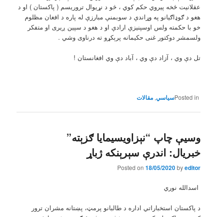
عقلانيت څخه پيروي حکم کوي ، څو د نړيوال تروريسم ( پاکستان ) او د
هغو د ګوډاګيانو په وړاندې د سوبمنې مبارزې له پاره د افغان مظلوم
خو با حکمته ولس اوسپنيزې ارادې او د هغو د سپين ږيری او متفکر
ولسمشر دوکتور غنی حکيمانه پرېکړو ته درناوی وشي .
تل دې وي ، آزاد دې وي ، آباد دې وي افغانستان !
Posted in
,
مقالات
وسيې چاپ “نېزاويسيمايا ګزېته”
خبريال: اندرې سېرېنکه ژباړ
Posted on
18/05/2020
by
editor
اسدالله نوري
د پاکستان استخباراتي اداره د طالبانو پرمټ، پښتانه مشران ترور