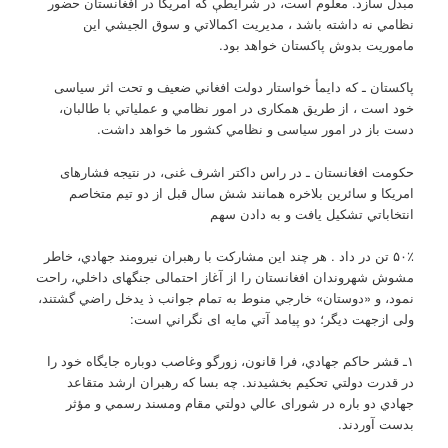
مبدل سازد. معلوم است، در شرایطې که امریکا در افغانستان حضور
نظامي نه داشته باشد ، مدیریت اکمالاتي و سوق الجیشي این
ماموریت بدوش پاکستان خواهد بود.
پاکستان ـ که دایمأ خواستار دولت افغاني ضعیف و تحت اثر سیاسی
خود است ، از طریق همکاری در امور نظامي و عملیاتي با طالبان،
دست باز در امور سیاسی و نظامي کشور ما خواهد داشت.
حکومت افغانستان ـ در راس داکتر اشرف غنی، در نتیجه فشارهای
امریکا و سائرین بلاخره همانند شش سال قبل از دو تیم متخاصم
انتخاباتي تشکیل یافت و به دادن سهم
۵۰٪ تن در داد . هر چند این مشارکت با رهبران نیرومند جهادي، خاطر
مشوش شهروندان افغانستان را از آغاز احتمالی جنگهای داخلي، راحت
نمود، و «دوستان» خارجي منوط به تمام جوانب ذ یدخل راضي گشتند،
ولی ازجهت دیگر؛ دو پیامد آتي مایه ای نگراني است:
۱ـ قشر حاکم جهادي، فرا قانون، زورگو وغاصب دوباره جایگاه خود را
در قدرت دولتي تحکیم بخشیدند. چه بسا که رهبران ارشد متقاعد
جهادي دو باره در شورای عالي دولتي مقام ومسند رسمي و مؤثر
بدست آوردند.