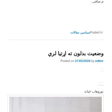
م.صافی.
Posted in
,
مقالات
وضعیت بدلون ته اړتیا لري
Posted on
21/05/2020
by
editor
نوروهاب څپاند