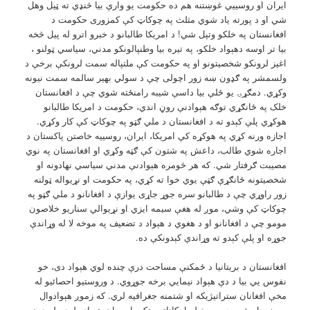
ایران او روسییي غوښتنه هم ده حکومت یو وارې بیا څنډي ته ټيل وهل
شي او د پورته یاد شوي مثلث په چوکاټ کې کمزوری حکومت د
افغانستان په خلکو وتپل شي! د امریکا طالبانو د خبرو اترو له پيل څخه
بیا تر اوسه دهېواد خلکو، په تیره بیا وطنپالونکو مدني، سیاسي ټولنو ،
اغیز لرونکو شخصیتونو او په حکومت کې ملتپاله سمت لرونکې برخې د
ولسمشر په ګډون ښه زور اچولی چې د سولي بهیر سالمه سمت نیونه
وکړي. دمګړۍ یو ځلې بیا داسې شیبه رامنځته شوي چې د افغانستان
خلک په ځانګړي توګه هېوادنې روڼ اندي، حکومت د امریکا طالبانو
هوکړي پلې کېدو ته د افغانستان د ملي ګټو په چوکاټ کې کار وکړي.
اجازه ورنه کړي په هوکړه کې امریکا، ایران، روسییه خاصتن پاکستان د
اجاره شوي طالب، داعش په شتون کې ګټه وکړي او افغانستان په نوي
مصیبت ګرفتار شي. که هر څومره هېوادنې مدني سیاسي نهادونه او
شخصیتونه ځانګړې ګټې یوي خوا ته کړي، په حکومت او نړیواله ټولنه
زور راوړي چې د طالبانو سره جوړ جاړی یوازې د افغانانو د ملي ګټو په
چوکاټ کې وشي، موږ له هغې سیمه ایزي او نړیوالي سناریو خلاصون
مومو چې د افغانانو او د هغوي د هېواد د تضعیف په موخه لا له وړاندې
جوړه او پلې کېدو ته وړاندې کېدونکې ده.
افغانستان د بریتانیا د ځمکنې مساحت درې چنده لوي هېواد دی، خو
نفوس یي بیا د دې هېواد نیمایي برخه جوړوي. د وروستیو احصائيو له
مخې افغانان ستراتیژيکه او شتمنه جغرافیه لري. که زموږ هېوادوال
پریښودل شي چې په خپلو امکاناتو متکې او ودان هېواد ولري، لیرې نه