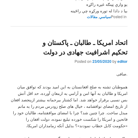
يو وارې ټينګه غيږه راکړه
بيا د دادا له توره ورکړه چې راځينه
Posted in
,
مقالات
اتحاد امریکا ـ طالبان ـ پاکستان و
تحکیم اشرافیت جهادی در دولت
Posted on
23/05/2020
by
editor
.صافی
هموطنان تشنه به صلح افغانستان به این امید بودند که توافق میان
امریکا و طالبان به آنها امن و آرامي به ارمغان آورده، حد اقل آتش
بس نسبی برقرار خواهد شد. اما کشتار بیرحمانه بیشتر ازپنجصد افغان
از تاریخ امضای توافقنامه ، خیال های صلح زودرس مردم را به ماتم
مبدل ساخت. چرا چنین شد؟ چرا با امضای موافقتنامه، طالبان خود را
فاتحین و امریکا را شکست خورده تبلیغ نموده، دولت افغان را
«حکومت کابل خطاب نمودند»؟ بدلیل آنکه زمامداران امریکا،