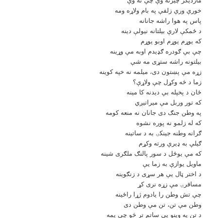
خورې ورې زلفې په بام ولاړه ومه
پاس په هوا راشه جانانه
د ځمکې لارې بيلتانه نيولې دينه
که يوړم يوړم اوبو يوړم
چې بې ګودره ګډيدم اوبه مې وړينه
بيلتونه راشه ستړى مه شې
زړه مې پښتون دى، ميلمه نه خپه کوينه
زما د څه وکړل چې ولاړې؟
ځان د پخپله بې ديدنه کا مينه
که تور وربل مې ميراتيږي
په وطن جنګ دى جانان نه منعه کومه
که له زلمو نه پوره نشوه
ګرانه وطنه جينکۍ به د ساتينه
ګيلې به ډيرې ورته وکړم
که مې يوځل د سور پالنګ ملګرى شينه
ماويل يوازې به زما يې
د اختر ټال يې هر سړى د زنګوينه
مسافرۍ مې زړه نرى کړ
چې تش وطن را يادوم ژړا راځينه
وطن مې تن، تن مې وطن دى
د تن په وينو يې ساتم تر څو چې يمه