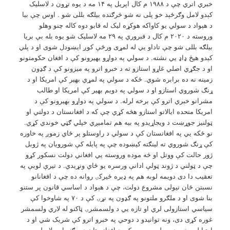
خبري اتري چې د ۱۹۸۸ م کال اپریل په ۱۴ مه د یوه تړون د لاسلیک
کېدو لامل وګرځېد خو پلی نه شو څرګنده بیلګه بللی شو . اوس چې بیا
د هېواد د سولي يو کاواکه هوکړه لیک له قابو دوه کاله چنو وهلو
وروسته د ۲۰۲۰ م کال د فبروري په ۲۹ مه لاسلیک شو یوه بله بې بریا
بیلګه بللی شو چې تاداو یي له لمړی ورځې کوږ ایښودل شوی او د پلي
کېدو هیڅ ډاډ يي نشته. د سولي په دواړو بهیرونو کې د افغان حکومتونو
او د جګړي اصلي غاړو استازو ته د خبرو اترو په میزونو کې د ګډون
زمینه نه ده برابره شوي. ځکه د سولي په لمړي بهیر کې امریکا او د
ړنګ شوروي استازو او د سولي په دویم بهیر کې امریکا او طالب
مشرانو خبري اترو کې برخه لرله. د سولي په دواړو بهیرونو کې د
امریکا متحده ایالاتو استازو هڅه کړي چې که د افغانستان د دولتي او
ټولنیز جوړښت د ویجاړیدو په بیه هم تمامیږي خپلي ګټي خوندي کړي.
نو ځکه یي په افغانستان کې د سولي د راوستلو پر ځاي زموږ په خاوره
کې ړنګ شوروي ته لینګته کیښوده چې په پایله کې شورویان په ژوبل
ژور حالت کې ووتل او څه موده وروسته یي افغاني دولت نسکور کړو
چې د ټولني د ژوند ټولې ادانې ورسره یو ځاي ونړیدي. د تیرې لوبې په
تعقیب دا دی دویمه لوبه هم په ډيره ځيرکۍ روانه ده چې د افغانانو
نسبتن ځان نیولی مشروع دولت، چې د هېواد د اساسي قانون پر ستنو
بنا شوی او د ملګرو ملتونو په ګډون په نړۍ کې د ۷۰ په شاوخوا کې
سیاسي استازولی لري او تازه یي د ولسمشرۍ ټاکنو له لاري ولسمشر
غوره کړی دی، ونه توانیدو د دوحي په خبرو اترو کې شریک شي او د
اړتیا له مخې د سولي په بهیر کې د افغانستان د پرګنو او بیلا بیلو