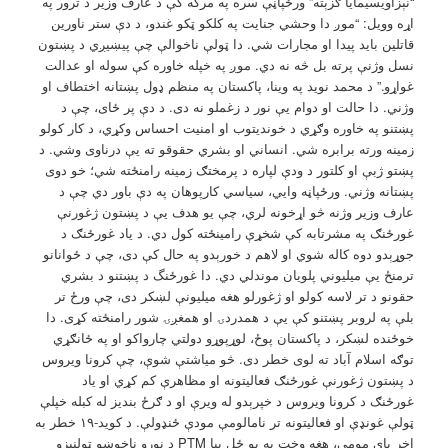
“نېزاويسيمايا ګزېته” ورځپاڼې سره په مرکه کې د عارف وزیر د ترور په
اړه وویل: “موږ دا وحشي جنایت په کلکو ټکو غندو، د دې ستر ناورین
قاتلین باید پیدا او مجارات شي. دا ټولې ناخوالې چې پیښیږي د پښتون
نسل وژنې پرته بل څه نه دي. موږ په خپله خاوره کې سوله او عدالت
غواړو.” د محمد نوید په وینا، پاکستان په منظم ډول پښتانه اختطاف او
وژني. دا حالت او دوام یې نور د زغملو نه دی. د دې پر ځای، چې د
پښتنو په خاوره وګړي د خوندیتوب او امنیت احساس وکړي، د کار کولو
زمینه ورته برابره شي. انساني او بشري حقوقو ته یې درناوی وشي. د
پښتو ژبې او کلتور د ودې لپاره د پرمختګ زمینه رامنځته شي؛ خو دوی
پښتانه وژني. ورځپاڼه وايي، سیاسي کارپوهان په دې باور دي چې د
عارف وزیر وژنه څو اړخونه لري، چې یو هدف يې د پښتون ژغورنې
غورځنګ په مشرتابه کې شخړې رامینځته کول دي. د یاد غورځنګ د
جوړېدو دوه کاله شوي او لاهم د خورېدو په حال کې دی، چې د ځوانانو
ترمنځ يې میلیوني پلویان موندلي دي. دا غورځنگ د پښتنو د بشري
حقونو د تر لاسه کولو او ژغورلو هغه میلیونې لښکر دی، چې ورځ تر
بلې په لروبر پښتنو کې يې د همدردۍ او همغږۍ شور رامنځته کړی. دا
خوځنده لښکر، د پاکستان پوځ، لوړپوړو دولتي چارواکو او په ځانګړي
توګه اسلام آباد ته لوی خطر دی. څو میاشتې شوې، چې کرونا ویروس
د پښتون ژغورنې غورځنګ فعالیتونه او مظاهرې کم کړي او یاد
غورځنګ د کرونا ویروس د خپرېدو له ویرې او د ګرځ بندیز له کبله خپلې
ټولې غونډې او فعالیتونه تر نامالومې مودې ځنډولې. د کوید-۱۹ خطر به
اخر پای مومي، هغه وخت به یو ځل بیا PTM د نورو ناخوښو ټولنیزو