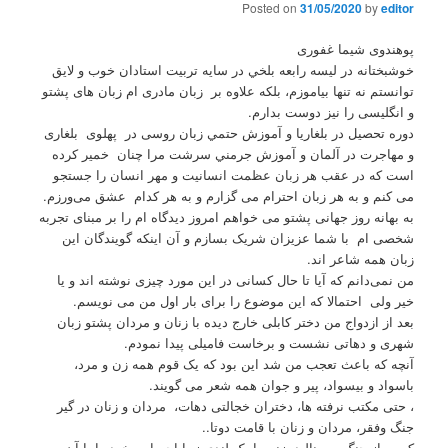
Posted on
31/05/2020
by
editor
پوهندوی شیما غفوری
خوشبختانه در لیسه رابعه بلخي در سایه تربیت استادان خوب و لایق
توانستم نه تنها بیاموزم، بلکه علاوه بر زبان مادری ام زبان های پشتو
و انگلیسی را نیز دوست بدارم.
دوره تحصیل در بلغاریا و آموزش حتمي زبان روسی در پهلوی بلغاری
و مهاجرت در آلمان و آموزش جرمني سرشت مرا چنان خمیر کرده
است که در عقب هر زبان عظمت انسانیت و مهر انسان را جستجو
می کنم و به هر زبان احترام می گزارم و به هر کدام عشق می‌ورزم.
به بهانه روز جهانی پشتو می خواهم امروز دیدگاه ام را بر مبنای تجربه
شخصی ام با شما عزیزان شریک بسازم و آن اینکه گویندگان این
زبان همه شاعر اند.
من نمی‌دانم که آیا تا حال کسانی در این مورد چیزی نوشته اند و یا
خیر ولی احتمالا که این موضوع را برای بار اول من می نویسم.
بعد از ازدواج من دختر کابلی خارج دیده با زنان و مردان پشتو زبان
شهری و دهاتی نشست و برخاست فامیلی پیدا نمودم.
آنچه که باعث تعجب من شد این بود که یک قوم همه زن و مرد،
باسواد و بیسواد، پیر و جوان همه شعر می گویند.
، حتی مکتب نرفته ها، دختران خجالتی دهات، مردان و زنان در گیر
جنگ وفقر، مردان و زنان با قامت دوتا..
کسی از جنگ می نالید، زنی با یک لندي زیبا احساس خود را با آن