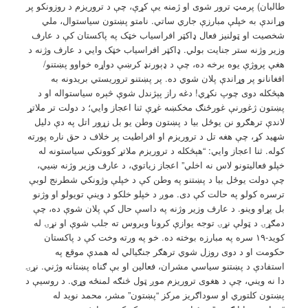
طالبان) پرمټ ترور شوی او ژمنه يې کړې، چې د تروریزم د روزونکو پر
وړاندې به خپلې مبارزې جاري ساتي. نامتو پښتون سیاستوال، ملي
شخصیت او ټولنیز فعال ډاکټر افراسیاب خټک په پاکستان کې د عارف
وزیر وژنه ستر جنایت بولي. ډاکټر افراسیاب خټک وايي د عارف وژنه د
هغې پروژې یوه برخه ده، چې د ډېورنډ کرښې دواړه خواوو پښتنو/
افغانانو پر وړاندې پلان شوي ده. پر پښتنو تروریستي بریدونه به
هېڅکله دوی چوپ نکړي! دغه راز پېژندل شوې څېره سیاستواله او د
پښتون ژغورنې غورځنګ مخکښه غړې ثنا اعجاز وايي؛ د دولت تر ملاتړ
لاندې ترهګرو نن یوځل بیا د پښتون وطن یو بل زړور اتل په دې دلیل
شهید کړ، چې هغه تل د تروریزم او افراطیت پر خلاف د حق ناره پورته
کوله. ثنا اعجاز وایي: “هېڅکله د تروریزم ملاتړ کوونکي سیاستونه له
خپلو فعالیتونو لاس نه اخلي” اعجاز زیاتوي، د عارف وزیر وژنه ښیي،
چې دولت یوځل بیا د پښتنو په وطن کې د خپلې وژونکي شطرنج لوبې
ترسره کولو په حالت کې دی. موږ د خپلو خلکو د وینې تویولو او وژنو
بل پړاو وینو. د عارف وزیر وژنه په داسې حال کې پلان شوې ده، چې
دمګړۍ د ټولې نړۍ توجه یوازې کرونا ویروس ته جلب شوې او نړۍ له
کوید-۱۹ سره په مبارزه بوخته ده. خو په ورته وخت کې د پاکستان
حکومت او د دوی روزل شوي ترهګر جنګیالي له همدې موقع په
استفادې د پښتنو سیاسي مشران، فعالین او بې ګناه پښتانه وژني. نړۍ
دا نه ویني، چې د هغوی تروریزم موږ ټول څنګه لمنځه وړي. د روسيې د
پښتون کلتوري او سوداګريز مرکز “پښتون” مشر، محمد نوید له