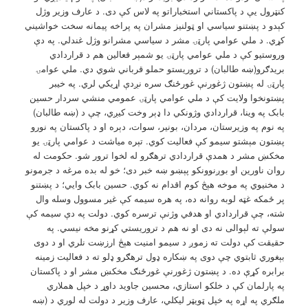
کنټرول يې د پاکستاني استخباراتو په لاس کې دی. د عارف وزیر وژل
کېدو د پښتنو سیاسي او ټولنیز مشران په پراخه پیمانه سخت خواشیني
کړي. د ملي عوامي پارټۍ مشر د سیاسي مشرانو وژل غندلي. په دې
وروستیو کې د ملي عوامي پارټۍ یو شمېر فعالین هم د قراردادي
بریدګرو(ښه طالبان) د تروریستو حملو قرباني شوي دي. ملي عوامۍ
پارټۍ له پښتون ژغورنې غورځنګ سره نږدې اړیکي لري. په خیبر
پښتونخوا ولایت کې د ملي عوامي پارټۍ عمومي منشي سردار حسین
بابک په وینا، قراردادي وژونکي دا ډېر وخت کیږي، چې د (ښه طالبان)
په نوم په وزیرستان، مردان، بونیر، سوات، دېره او د پاکستان په نورو
پښتون مېشتو سیمو کې فعالیت کوي. تېره میاشت د عوامي پارټۍ یو
مخکښ مشر د همدې قراردادي ترهګرو له لخوا ترور شو. حکومت له
روان ناورین او بوږنوونکو پېښو ښه خبر دی؛ خو له بده مرغه د جرمونو
د مخنیوي په موخه هېڅ کوم اقدام نه کوي. حسین بابک وايي؛ د پښتنو
پر ځمکه غټه لوبه روانه ده، په هره سیمه کې غیر مسوول وسله وال
شته، چې قراردادي او هدفي وژنې ترسره کوي. دولت په دې سیمه کې
سولې ته لېوالی نه دی او نه هم د تروریستي کړنو مخه نیسي. په
حقیقت کې دولت ته زموږ د سیمو امنیت هېڅ ارزښت نلري او د دوی
بېغوري ثابتوي چې دوی په ښکاره ډول ترهګرو ډلو ته د فعالیت زمینه
برابره کړې ده. د پښتون ژغورنې غورځنګ مخکښ مشر او د پاکستان
په پارلمان کې د خلکو استازي، محسین جاوید داوړ د خپل هملاري
ملګري په اړه په خپل ټویټر لیکلي، عارف وزیر د دولت له لوري د (ښه