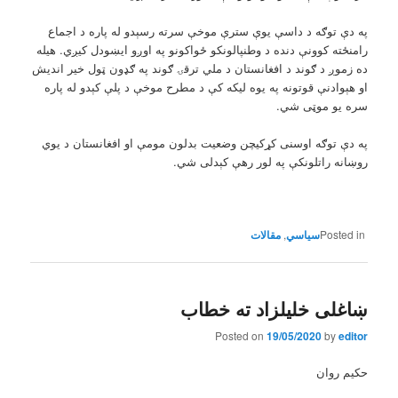
په دې توګه د داسې یوې سترې موخې سرته رسېدو له پاره د اجماع
رامنځته کوونې دنده د وطنپالونکو ځواکونو په اوږو ایښودل کیږي. هیله
ده زموږ د ګوند د افغانستان د ملي ترقۍ ګوند په ګډون ټول خیر اندیش
او هېوادنې قوتونه په یوه لیکه کې د مطرح موخې د پلې کېدو له پاره
سره یو موټی شي.
په دې توګه اوسنی کړکیچن وضعیت بدلون مومې او افغانستان د یوي
روښانه راتلونکې په لور رهې کېدلی شي.
Posted in
,
مقالات
ښاغلی خليلزاد ته خطاب
Posted on
19/05/2020
by
editor
حکيم روان