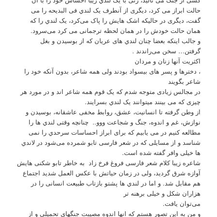
حالت ابراز می کرد، دیگری از آنطرف یک لندي فی البدیحه را می
گفت، دیگری در حالیکه اشک هایش را پاک می‌کرد، یک لندي را که
همان حالت خودش را در همان لحظه ترجمانی می کرد می‌سرود.
و جالب اینکه بعضا چنان لندي های عریان که از بوسیدن و بغل
گرفتن… سخن می‌راندند .
اکثریت آنها زنان و مردان
، دخترها و پسر های بیسواد بودند ولی همه شاعر، بدون آنکه خود را
شاعر بگویند
در مجالس زیادی متوجه شدم که یک قوم همه شاعر اند و در مورد هر
چیزی که می بینند میتوانند یک لندي بسرایند.
از وطن گرفته تا انسانیت، عشق، روابط مخفی عاشقانه، بوسیدن و
نوازش، غم و اندوه، جنگ و شجاعت ووو.. چنانچه وقتی لندي ها را
مطالعه کنیم در می یابیم که برای ابراز احساسات سرحدي را نمی
شناسد و از مسایلی که در شعر فارسی تابو شمرده می‌شود در لاندي
ها خیلی وافر گفته شده است.
شاعره زیبا کلام شعر فارسی فروغ فرخ زاد به خاطر تابو شکنی هایش
آوازه شرق گردید، ولی در زمان حیاتش با عکس العمل شدید اجتماع
هم مقابل شد. و اما در لندي ها پشتو بازتاب طبیعت انسانی را در
هزاران شکل و خیلی برهنه تر
می‌توان یافت.
و من به این تصور هستم که انها اندوه مصیبت جنگهای تحمیلی و از